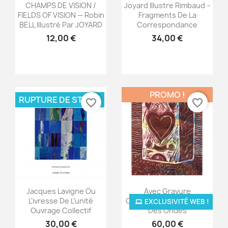
Aperçu rapide
Aperçu rapide


CHAMPS DE VISION /
Joyard Illustre Rimbaud –
FIELDS OF VISION — Robin
Fragments De La
BELL Illustré Par JOYARD
Correspondance
12,00 €
34,00 €
×
Créer une liste d'envies
Nom de la liste d'envies
PROMO !
RUPTURE DE STOCK
favorite_border
favorite_border
Annuler
Créer une liste d'envies
Aperçu rapide
Aperçu rapide


Jacques Lavigne Ou
Avec Gravure
L’ivresse De L’unité
Originale — La Cordillère
EXCLUSIVITÉ WEB !
Ouvrage Collectif
Des Ondes
30,00 €
60,00 €