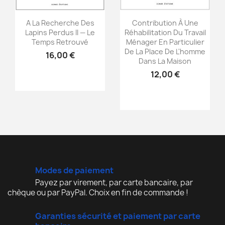
Aperçu rapide
Aperçu rapide


A La Recherche Des
Contribution À Une
Lapins Perdus II — Le
Réhabilitation Du Travail
Temps Retrouvé
Ménager En Particulier
De La Place De L'homme
16,00 €
Dans La Maison
12,00 €
Modes de paiement
Payez par virement, par carte bancaire, par
chèque ou par PayPal. Choix en fin de commande !
Garanties sécurité et paiement par carte