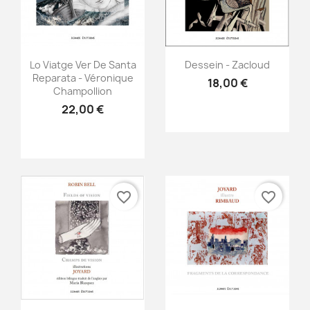
Aperçu rapide
Aperçu rapide


Lo Viatge Ver De Santa
Dessein - Zacloud
Reparata - Véronique
18,00 €
Champollion
22,00 €
favorite_border
favorite_border