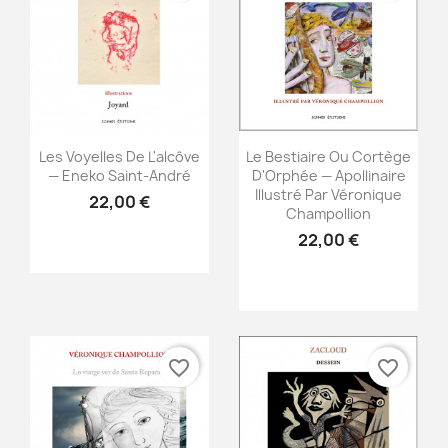
Aperçu rapide
Aperçu rapide


Les Voyelles De L'alcôve
Le Bestiaire Ou Cortège
— Eneko Saint-André
D'Orphée — Apollinaire
Illustré Par Véronique
22,00 €
Champollion
22,00 €
favorite_border
favorite_border