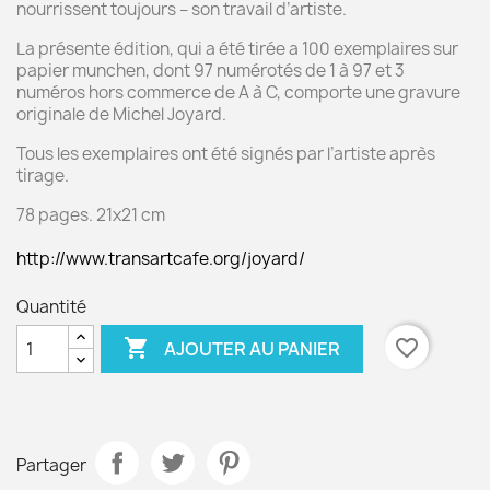
nourrissent toujours – son travail d’artiste.
La présente édition, qui a été tirée a 100 exemplaires sur
papier munchen, dont 97 numérotés de 1 à 97 et 3
numéros hors commerce de A à C, comporte une gravure
originale de Michel Joyard.
Tous les exemplaires ont été signés par l’artiste après
tirage.
78 pages. 21x21 cm
http://www.transartcafe.org/joyard/
Quantité

favorite_border
AJOUTER AU PANIER
Partager