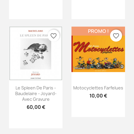
PROMO !
favorite_border
favorite_border
Aperçu rapide
Aperçu rapide


Le Spleen De Paris -
Motocyclettes Farfelues
Baudelaire - Joyard-
10,00 €
Avec Gravure
60,00 €