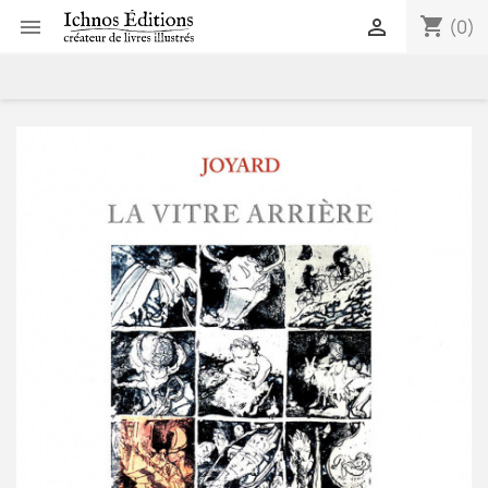
shopping_cart


(0)