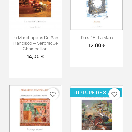
Aperçu rapide
Aperçu rapide


Lu Marchapens De San
L'œuf Et La Main
Francisco — Véronique
12,00 €
Champollion
14,00 €
RUPTURE DE STOCK
favorite_border
favorite_border