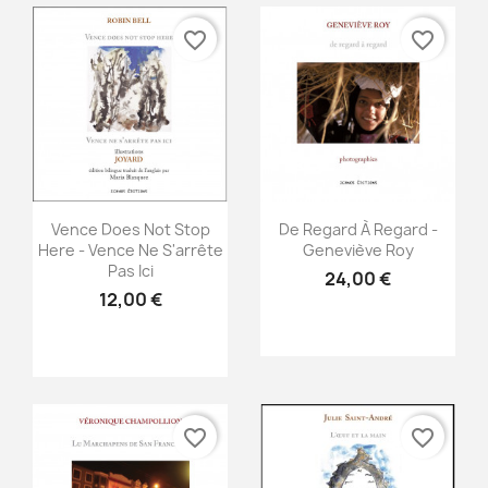
favorite_border
favorite_border
Aperçu rapide
Aperçu rapide


Vence Does Not Stop
De Regard À Regard -
Here - Vence Ne S'arrête
Geneviève Roy
Pas Ici
24,00 €
12,00 €
favorite_border
favorite_border