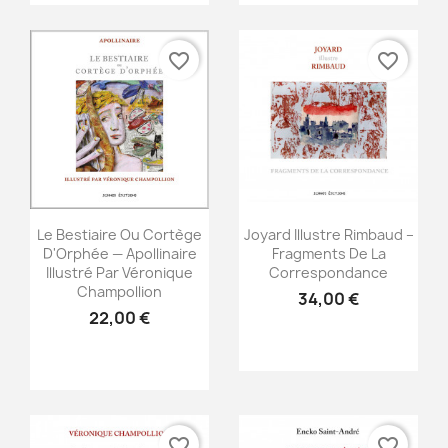
favorite_border
favorite_border
Nom de la liste d'envies
Annuler
Créer une liste d'envies
Aperçu rapide
Aperçu rapide


Le Bestiaire Ou Cortège
Joyard Illustre Rimbaud –
D'Orphée — Apollinaire
Fragments De La
Illustré Par Véronique
Correspondance
Champollion
34,00 €
22,00 €
favorite_border
favorite_border