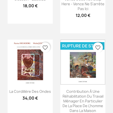
Here - Vence Ne S'arrête
18,00 €
Pas Ici
12,00 €
RUPTURE DE STOCK
favorite_border
favorite_border
Aperçu rapide
Aperçu rapide


La Cordillère Des Ondes
Contribution À Une
Réhabilitation Du Travail
34,00 €
Ménager En Particulier
De La Place De L'homme
Dans La Maison