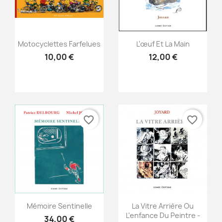
Aperçu rapide
Aperçu rapide


Motocyclettes Farfelues
L'œuf Et La Main
10,00 €
12,00 €
favorite_border
favorite_border
Aperçu rapide
Aperçu rapide


Mémoire Sentinelle
La Vitre Arrière Ou
L'enfance Du Peintre -
34,00 €