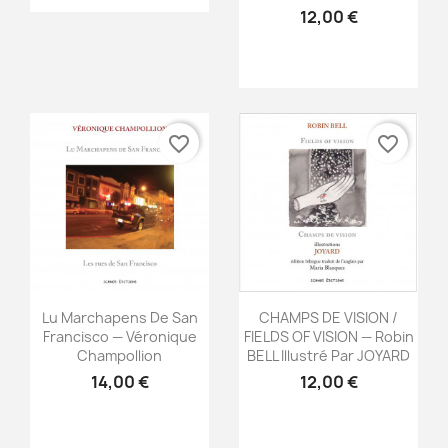
12,00 €
favorite_border
favorite_border
Aperçu rapide
Aperçu rapide


Lu Marchapens De San
CHAMPS DE VISION /
Francisco — Véronique
FIELDS OF VISION — Robin
Champollion
BELL Illustré Par JOYARD
14,00 €
12,00 €
×
Créer une liste d'envies