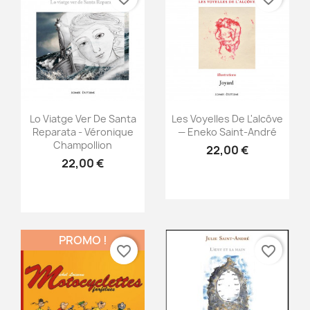
Aperçu rapide
Aperçu rapide


Lo Viatge Ver De Santa
Les Voyelles De L'alcôve
Reparata - Véronique
— Eneko Saint-André
Champollion
22,00 €
22,00 €
PROMO !
favorite_border
favorite_border