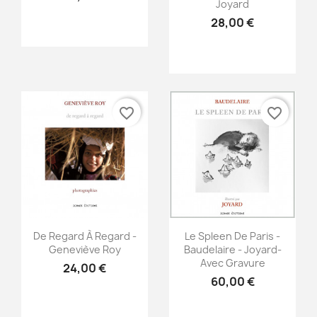
Joyard
28,00 €
favorite_border
favorite_border
Aperçu rapide
Aperçu rapide


De Regard À Regard -
Le Spleen De Paris -
Geneviève Roy
Baudelaire - Joyard-
Avec Gravure
24,00 €
60,00 €