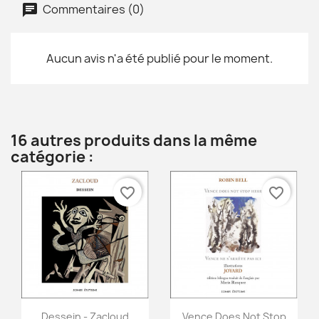
Commentaires (0)
Aucun avis n'a été publié pour le moment.
16 autres produits dans la même
catégorie :
favorite_border
favorite_border
Aperçu rapide
Aperçu rapide


Dessein - Zacloud
Vence Does Not Stop